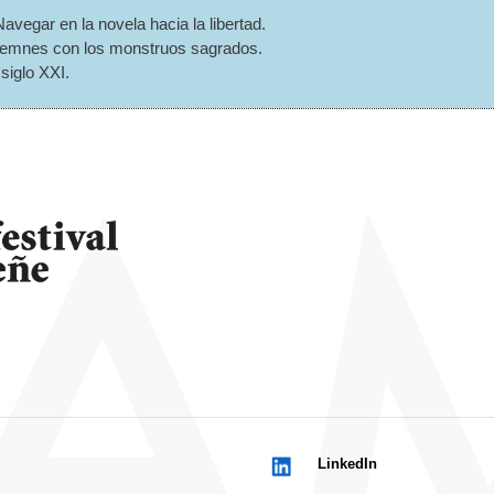
egar en la novela hacia la libertad.
lemnes con los monstruos sagrados.
siglo XXI.
LinkedIn