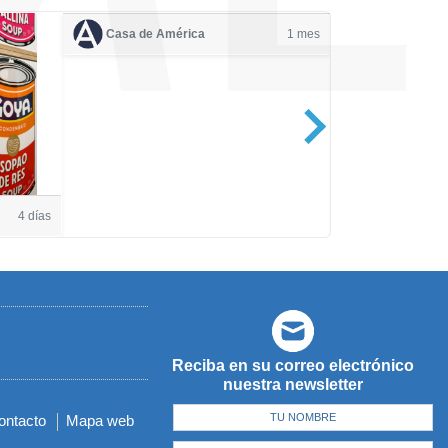
Casa de América
1 mes
Casa de Amé
4 días
Reciba en su correo electrónico
nuestra newsletter
ontacto
Mapa web