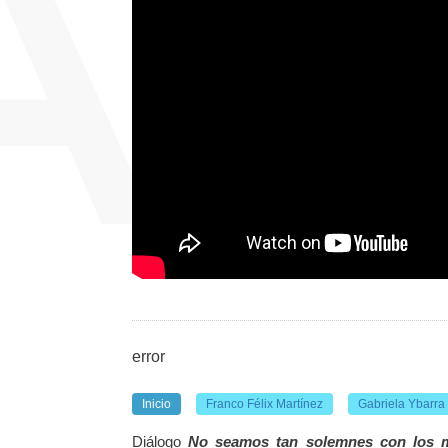
error
Inicio
Franco Félix Martínez
Gabriela Ybarra
Diálogo
No seamos tan solemnes con los 