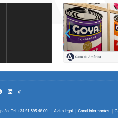
Casa de América
Casa de América
1 mes
spaña. Tel: +34 91 595 48 00
Aviso legal
Canal informantes
C
Menú