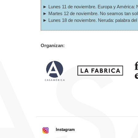
► Lunes 11 de noviembre. Europa y América: Nav
► Martes 12 de noviembre. No seamos tan so
► Lunes 18 de noviembre. Neruda: palabra del 
Organizan:
Instagram