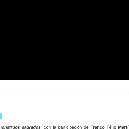
monstruos sagrados
,
con la participación de
Franco Félix Mart