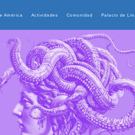
Pasar
ú Superior
al
e América
Actividades
Comunidad
Palacio de Lin
contenido
principal