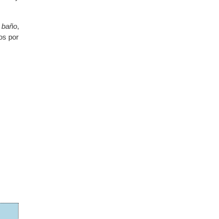
 baño
,
os por