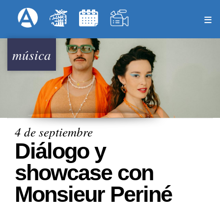
Pasar
Formulari
Menú Superior
al
contenido
principal
música
4 de septiembre
Diálogo y
showcase con
Monsieur Periné