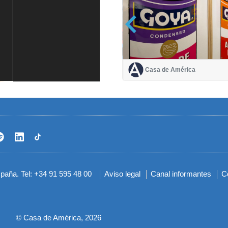
Casa de América
Casa de América
1 mes
spaña. Tel: +34 91 595 48 00
Aviso legal
Canal informantes
C
Menú
del
pie
© Casa de América, 2026