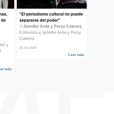
nas,
"El periodismo cultural no puede
Elsa Moreno
 de
separarse del poder"
transformad
Jennifer Ávila y Persy Cabrera
Elsa Mor
Entrevista a Jennifer Ávila y Persy
Entrevistam
Cabrera
poeta y cre
rez y
22 Jun 2026
10 Jun 2026
l
Leer más
er más