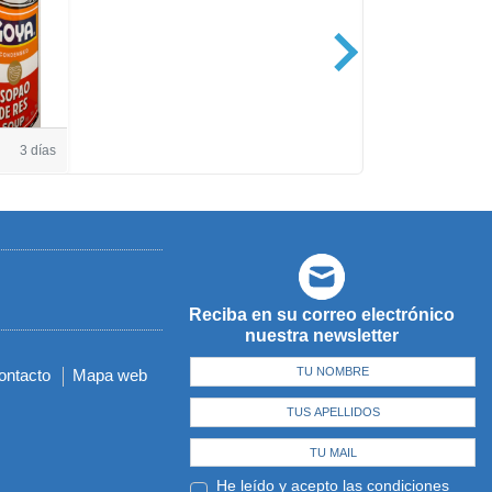
Casa de Amé
3 días
Reciba en su correo electrónico
nuestra newsletter
ontacto
Mapa web
He leído y acepto las
condiciones