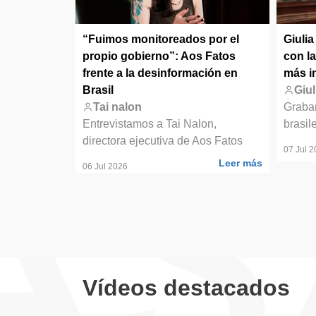
e no es de
“Fuimos monitoreados por el
Giuli
s colectiva'
propio gobierno”: Aos Fatos
con l
frente a la desinformación en
más i
Abad a
Brasil
Giul
ibro 'Ahora y
Tai nalon
Graba
Entrevistamos a Tai Nalon,
brasil
directora ejecutiva de Aos Fatos
07 Jul 
Leer más
Leer más
06 Jul 2026
Vídeos destacados